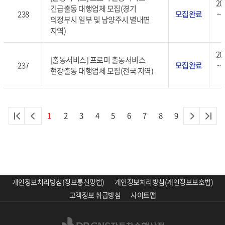
20
긴급출동 대행업체 모집(경기
238
모집완료
~ 
의정부시 일부 및 남양주시 별내면
지역)
20
[출동서비스] 프로미 출동서비스
237
모집완료
~ 
현장출동 대행업체 모집(전국 지역)
1
2
3
4
5
6
7
8
9
개인정보처리방침(정보통신망법)
개인정보처리방침(개인정보보호법)
고객정보 취급방침
사이트맵