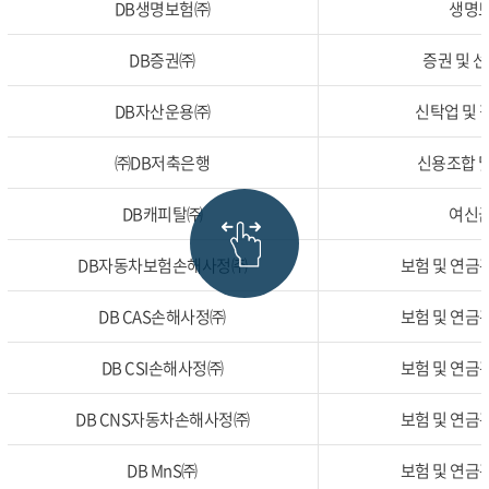
DB생명보험㈜
생명보
DB증권㈜
증권 및 선
DB자산운용㈜
신탁업 및 집
㈜DB저축은행
신용조합 및
DB캐피탈㈜
여신금
DB자동차보험손해사정㈜
보험 및 연금관
DB CAS손해사정㈜
보험 및 연금관
DB CSI손해사정㈜
보험 및 연금관
DB CNS자동차손해사정㈜
보험 및 연금관
DB MnS㈜
보험 및 연금관