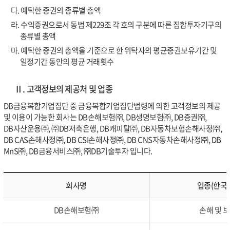
다. 예탁한 증권의 종류별 총액
라. 수익증권으로서 동법 제229조 각 호의 구분에 따른 집합투자기구의
종류별 총액
마. 예탁한 증권의 총액을 기준으로 한 위탁자의 평균증권보유기간 및
일정기간 동안의 평균 거래횟수
Ⅱ. 고객정보의 제공처 및 업종
DB금융복합기업집단 중 금융복합기업집단법령에 의한 고객정보의 제공
및 이용이 가능한 회사는 DB손해보험㈜, DB생명보험㈜, DB증권㈜,
DB자산운용㈜, ㈜DB저축은행, DB캐피탈㈜, DB자동차보험손해사정㈜,
DB CAS손해사정㈜, DB CSI손해사정㈜, DB CNS자동차손해사정㈜, DB
MnS㈜, DB금융서비스㈜, ㈜DB기술투자 입니다.
회사명
업종(한국
DB손해보험㈜
손해 및 보